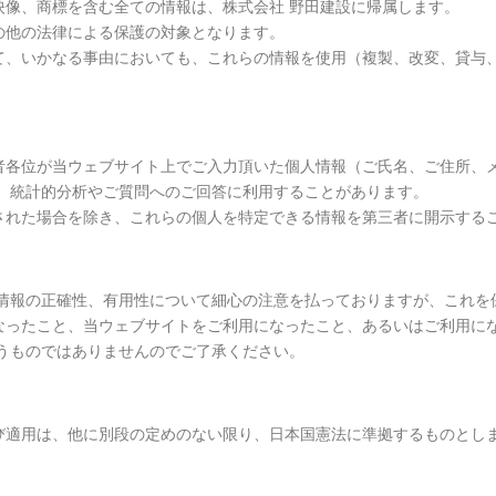
映像、商標を含む全ての情報は、株式会社 野田建設に帰属します。
の他の法律による保護の対象となります。
て、いかなる事由においても、これらの情報を使用（複製、改変、貸与
者各位が当ウェブサイト上でご入力頂いた個人情報（ご氏名、ご住所、
し、統計的分析やご質問へのご回答に利用することがあります。
された場合を除き、これらの個人を特定できる情報を第三者に開示する
る情報の正確性、有用性について細心の注意を払っておりますが、これを
なったこと、当ウェブサイトをご利用になったこと、あるいはご利用に
うものではありませんのでご了承ください。
び適用は、他に別段の定めのない限り、日本国憲法に準拠するものとし