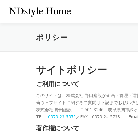
コ
ン
テ
ン
ツ
ポリシー
へ
ス
キ
ッ
プ
サイトポリシー
ご利用について
このサイトは、株式会社 野田建設が企画・管理・運
当ウェブサイトに関するご質問は下記までお願い致
株式会社 野田建設 〒501-3246 岐阜県関市緑ヶ
TEL：
0575-23-5555
／FAX：0575-24-5733 Email
著作権について