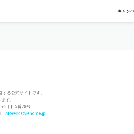
キャン
営する公式サイトです。
します。
丘2丁目5番78号
 :
info@ndstylehome.jp