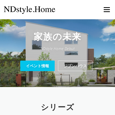
コ
ン
メニュー
テ
ン
ツ
へ
キャンペーン
イベント情報
来店予約
会社案内
ス
家族の未来
キ
ッ
NDstyle.Home Debut
プ
ポリシー
イベント情報
ジブンハウス
シリーズ