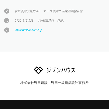
ている場合、司法機関、行政機関により法的根拠に基づいて請
求された場合を除き、個人情報を第三者に提供、開示すること
はありません。業務委託先や業務提携先と個人情報を共有する
岐阜県関市倉知516 マーゴ本館2F 広瀬屋呉服店前
必要がある場合にも、お客様の個人情報を漏洩、改竄、再提供
を防ぐため、個人情報保護に関する契約等の適切な処置を実施
0120-615-933 （㈱野田建設 渡邉）
いたします。
info@ndstylehome.jp
個人情報の開示・訂正等の窓口について
株式会社野田建設は、個人情報に関するお問合せ窓口を設置い
たします。
お客様がご自身の個人情報の照会、訂正をご希望される場合、
また苦情等をお申し付けの場合、担当窓口にご連絡いただけれ
ば、適切かつすみやかに対応させていただきます。
個人情報に関するお問合せは、下記までお願いいたします。
個人情報お問合せ窓口：INFO@NODAKENSETSU.CO.JP
個人情報保護の継続的な取り組みについて
株式会社野田建設は、個人情報に関連する法令及びその他の規
範を遵守いたします。
株式会社野田建設 野田一級建築設計事務所
お客様の個人情報保護に尽力するとともに、個人情報保護の取
り組みの継続的な向上に努めてまいります。
個人上場保護に関する取り組みの向上と改定について
株式会社野田建設は、個人情報に関連する法令およびその他の
規範の変更に対応するため、また個人情報に関するセキュリテ