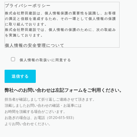
プライバシーポリシー
株式会社野田建設は、個人情報保護の重要性を認識し、お客様
の満足と信頼を達成するため、その一環として個人情報の保護
に取り組んでおります。
株式会社野田建設では、個人情報の保護のために、次の取組み
を実施しております。
個人情報の安全管理について
株式会社野田建設は、お客様の個人情報を適正に取り扱うた
め、またそれらのデータの漏洩や滅失を防止するために、社内
個人情報の取扱いに同意する
の管理体制を整備し、従業員を監視することに取り組んでまい
ります。
個人情報の利用目的について
株式会社野田建設は、利用目的を明らかにし、利用目的に必要
弊社へのお問い合わせは左記フォームをご利用ください。
な範囲内でお客様の個人情報を取得させて頂きます。
個人情報は、お客様とのご連絡、メールマガジンなどお客様恵
担当者が確認しまして折り返しご連絡させて頂きます。
の情報提供、商品ご購入時の決済等、お客様への有益なサービ
頂戴しましたお問い合わせの確認・お返事には
スのご提供、サービスの向上に利用し、これらの目的以外での
お時間を頂戴する場合がございます。
利用はいたしません。
お急ぎの場合は、お電話（0120-615-933）
よりお問い合わせください。
個人情報の第三者提供の制限について
株式会社野田建設は、あらかじめお客様からご了解をいただい