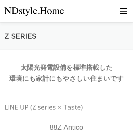
コ
ン
メニュー
テ
ン
ツ
へ
キャンペーン
イベント情報
来店予約
会社案内
Z SERIES
ス
キ
ッ
プ
ポリシー
太陽光発電設備を標準搭載した
環境にも家計にもやさしい住まいです
LINE UP (Z series × Taste)
88Z Antico