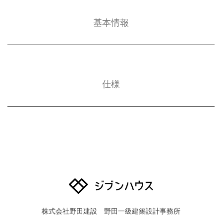
基本情報
1階床面積 50.51㎡
仕様
2階床面積 53.00㎡
延床面積 103.51㎡
（バルコニー 5.80㎡）
基礎
JSF工法
（Jibunhouse Solid Frame/在来木造高耐震パネル）
鉄筋コンクリート造
ベタ基礎：基礎幅150mm
底盤150mm厚（防湿シート敷）
屋根
株式会社野田建設 野田一級建築設計事務所