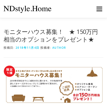
コ
ン
メニュー
テ
ン
ツ
へ
キャンペーン
イベント情報
来店予約
会社案内
モニターハウス募集！ ★ 150万円
ス
キ
相当のオプションをプレゼント★
ッ
プ
ポリシー
投稿日:
2018年11月4日
投稿者:
AUTHOR