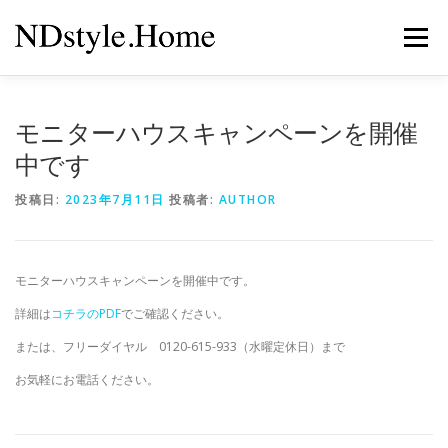
コ
ン
メニュー
テ
ン
ツ
へ
キャンペーン
イベント情報
来店予約
会社案内
モニターハウスキャンペーンを開催
ス
キ
中です
ッ
プ
ポリシー
投稿日:
2023年7月11日
投稿者:
AUTHOR
モニターハウスキャンペーンを開催中です。
詳細は
コチラのPDF
でご確認ください。
または、フリーダイヤル 0120-615-933（水曜定休日）まで
お気軽にお電話ください。